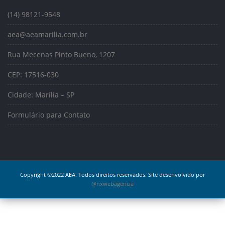
(14) 98121-9548
aea@aeamarilia.com.br
Rua Mecenas Pinto Bueno, 1207
CEP: 17516-030
Cidade: Marília – SP
Formulário para Contato
Copyright ©2022 AEA. Todos direitos reservados. Site desenvolvido por
@nxwebagencia