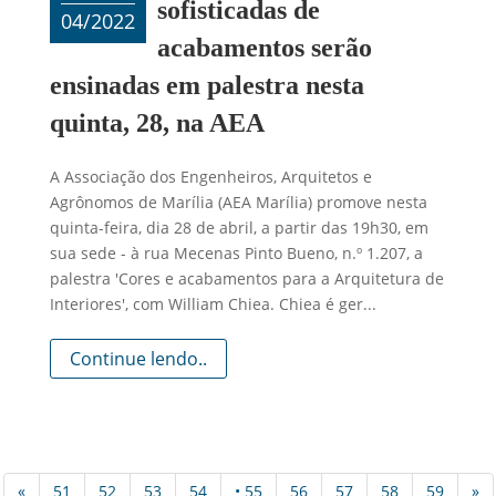
sofisticadas de
04/2022
acabamentos serão
ensinadas em palestra nesta
quinta, 28, na AEA
A Associação dos Engenheiros, Arquitetos e
Agrônomos de Marília (AEA Marília) promove nesta
quinta-feira, dia 28 de abril, a partir das 19h30, em
sua sede - à rua Mecenas Pinto Bueno, n.º 1.207, a
palestra 'Cores e acabamentos para a Arquitetura de
Interiores', com William Chiea. Chiea é ger...
Continue lendo..
«
51
52
53
54
• 55
56
57
58
59
»