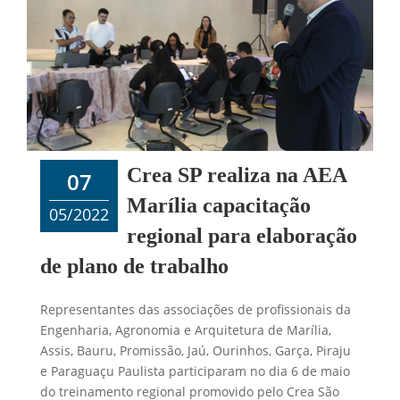
Crea SP realiza na AEA
07
Marília capacitação
05/2022
regional para elaboração
de plano de trabalho
Representantes das associações de profissionais da
Engenharia, Agronomia e Arquitetura de Marília,
Assis, Bauru, Promissão, Jaú, Ourinhos, Garça, Piraju
e Paraguaçu Paulista participaram no dia 6 de maio
do treinamento regional promovido pelo Crea São